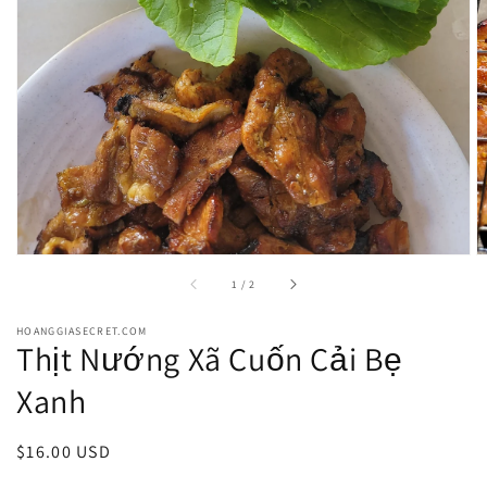
in
gallery
view
of
1
/
2
HOANGGIASECRET.COM
Thịt Nướng Xã Cuốn Cải Bẹ
Xanh
Regular
$16.00 USD
price