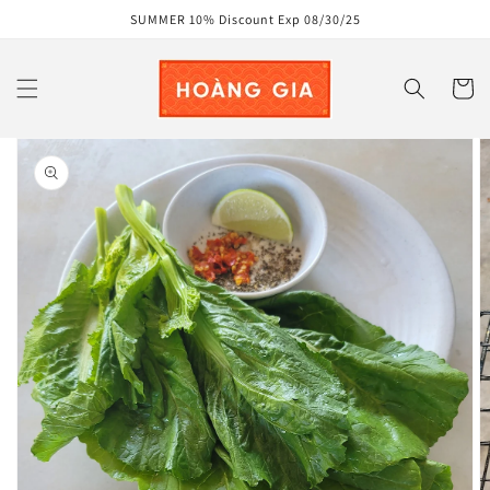
Skip to
SUMMER 10% Discount Exp 08/30/25
content
Cart
Skip to
product
information
Open
media
1