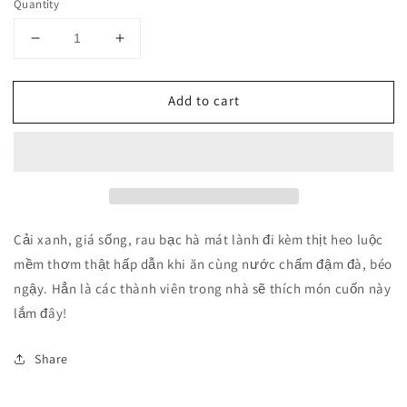
Quantity
Decrease
Increase
quantity
quantity
for
for
Add to cart
Thịt
Thịt
Nướng
Nướng
Xã
Xã
Cuốn
Cuốn
Cải
Cải
Bẹ
Bẹ
Xanh
Xanh
Cải xanh, giá sống, rau bạc hà mát lành đi kèm thịt heo luộc
mềm thơm thật hấp dẫn khi ăn cùng nước chấm đậm đà, béo
ngậy. Hẳn là các thành viên trong nhà sẽ thích món cuốn này
lắm đây!
Share