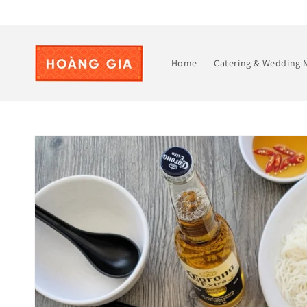
Skip to
content
Home
Catering & Wedding
Skip to
product
information