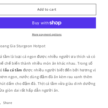
for
for
Add to cart
Lẩu
Lẩu
Cá
Cá
Tầm
Tầm
-
-
Hoang
Hoang
More payment options
Gia
Gia
Sturgeon
Sturgeon
Hotpot
Hotpot
oang Gia Sturgeon Hotpot
á tầm là loại cá ngon được nhiều người ưa thích và có
hể chế biến thành nhiều món ăn khác nhau. Trong số
đó
lẩu cá tầm
được nhiều người biết đến bởi hương vị
hơm ngon, nước dùng đậm đà ăn kèm rau xanh thêm
hút dấm cho đậm đà. Thịt cá tầm vừa giàu dinh dưỡng
ừa giòn dai rất hấp dẫn người ăn.
Share