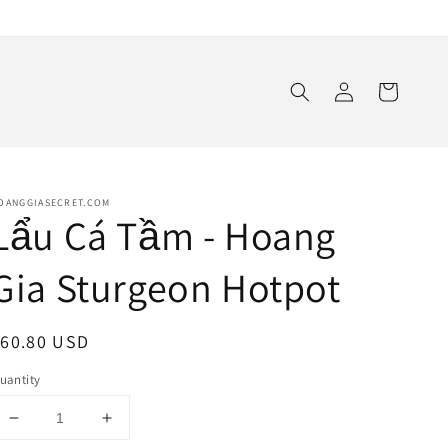
Log
Cart
in
OANGGIASECRET.COM
Lẩu Cá Tầm - Hoang
Gia Sturgeon Hotpot
egular
$60.80 USD
rice
uantity
Decrease
Increase
quantity
quantity