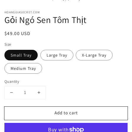
HOANGGIASECRET.COM
Gỏi Ngó Sen Tôm Thịt
Regular
$49.00 USD
price
Size
Small Tray
Large Tray
X-Large Tray
Medium Tray
Quantity
Decrease
Increase
quantity
quantity
for
for
Add to cart
Gỏi
Gỏi
Ngó
Ngó
Sen
Sen