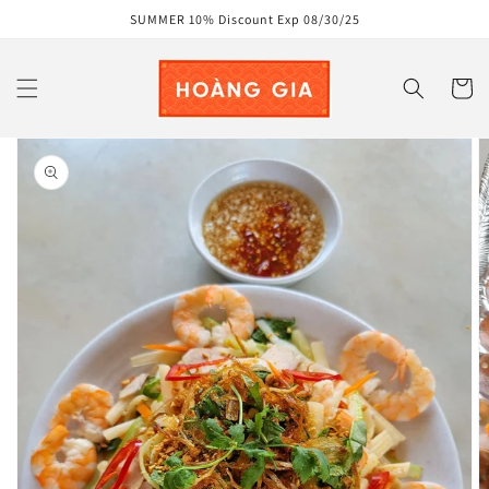
Skip to
SUMMER 10% Discount Exp 08/30/25
content
Cart
Skip to
product
information
Open
media
1